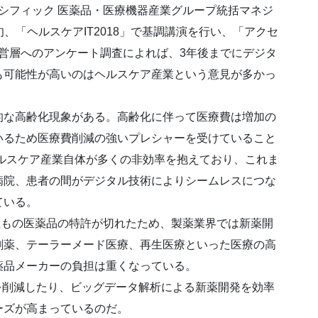
シフィック 医薬品・医療機器産業グループ統括マネジ
旬、「ヘルスケアIT2018」で基調講演を行い、「アクセ
経営層へのアンケート調査によれば、3年後までにデジタ
も可能性が高いのはヘルスケア産業という意見が多かっ
な高齢化現象がある。高齢化に伴って医療費は増加の
いるため医療費削減の強いプレシャーを受けていること
ルスケア産業自体が多くの非効率を抱えており、これま
病院、患者の間がデジタル技術によりシームレスにつな
ている。
件以上もの医薬品の特許が切れたため、製薬業界では新薬開
創薬、テーラーメード医療、再生医療といった医療の高
薬品メーカーの負担は重くなっている。
を削減したり、ビッグデータ解析による新薬開発を効率
ーズが高まっているのだ。