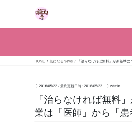
コ
ナ
ン
ビ
テ
ゲ
ン
ー
ツ
シ
へ
ョ
ス
ン
キ
に
ッ
移
HOME
気になるNews
「治らなければ無料」が新基準に
プ
動
2018/05/22
/ 最終更新日時 :
2018/05/23
Admin
「治らなければ無料」
業は「医師」から「患