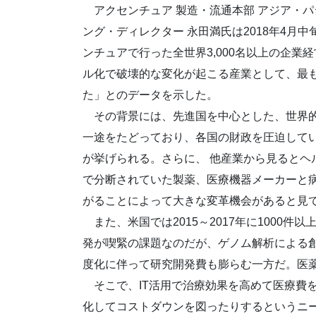
アクセンチュア 製造・流通本部 アジア・パ
ング・ディレクター 永田満氏は2018年4月中
ンチュアで行った全世界3,000名以上の企業
ル化で破壊的な変化が起こる産業として、最
た」とのデータを示した。
その背景には、先進国を中心とした、世界的
一途をたどっており、各国の財政を圧迫して
が挙げられる。さらに、 他産業から見るとヘ
で分断されていた製薬、医療機器メーカーと
がることによって大きな変革機会があると見
また、米国では2015～2017年に1000
発が喫緊の課題なのだが、ゲノム解析による
度化に伴って研究開発費も膨らむ一方だ。医
そこで、IT活用で治療効果を高めて医療費
化してコストダウンを図ったりするというニ