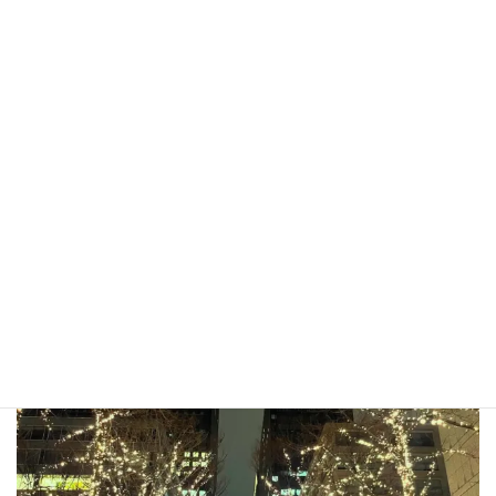
東京都新宿区下宮比町2-28 飯田橋ハイタウン820
03-6801-6932
平日 9:00am-5:00pm
abc.nursing
訪問看護＠文京区・新宿区・江東区。自分の生活ペースに合わ
せてお仕事できる環境作りたい ♪
仕事も、プライベートも、あ
れもこれも、あきらめない。希望に向かって進むこと。
https://abc-nursing.com/nurse