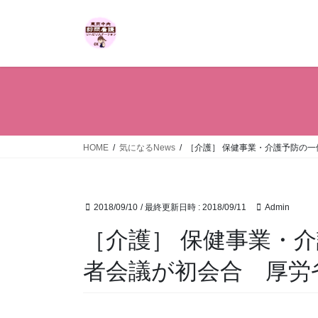
コ
ナ
ン
ビ
テ
ゲ
ン
ー
ツ
シ
へ
ョ
ス
ン
キ
に
ッ
移
HOME
気になるNews
［介護］ 保健事業・介護予防の
プ
動
2018/09/10
/ 最終更新日時 :
2018/09/11
Admin
［介護］ 保健事業・
者会議が初会合 厚労