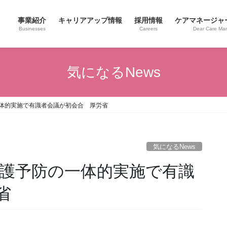
事業紹介
キャリアアップ情報
採用情報
ケアマネージャ
Businesses
Careers
Dear Care Ma
気になるNews
一体的実施で有識者会議が初会合 厚労省
気になるNews
介護予防の一体的実施で有識
省