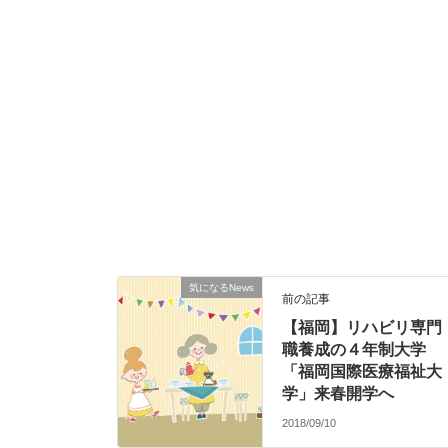
気になるNews
前の記事
【福岡】リハビリ専門
職養成の４年制大学
「福岡国際医療福祉大
学」来春開学へ
2018/09/10