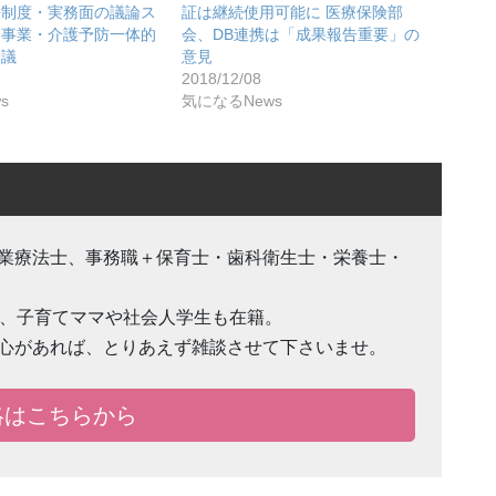
法制度・実務面の議論ス
証は継続使用可能に 医療保険部
健事業・介護予防一体的
会、DB連携は「成果報告重要」の
会議
意見
2018/12/08
s
気になるNews
業療法士、事務職＋保育士・歯科衛生士・栄養士・
で、子育てママや社会人学生も在籍。
心があれば、とりあえず雑談させて下さいませ。
絡はこちらから