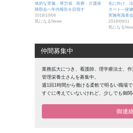
体的な実施」厚労省、医療・介護保
化に向け、
険部会へ年内報告を⽬指す
タート―保
2018/10/06
実施有識者
気になるNews
2018/09/11
気になるNew
仲間募集中
業務拡大につき、看護師、理学療法士、作
管理栄養士さんを募集中。
週1回1時間から働ける柔軟で明るい職場
すぐに考えていないけれど、少しでも御関
御連