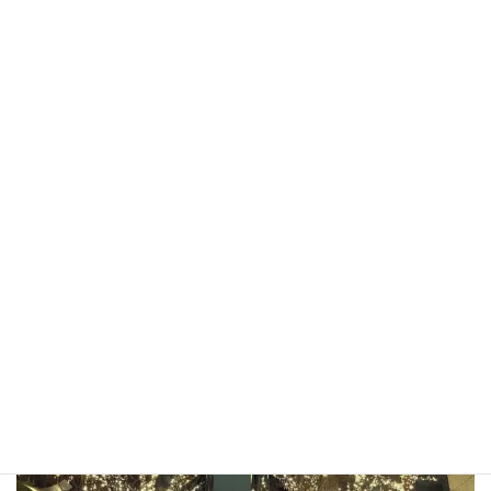
東京都新宿区下宮比町2-28 飯田橋ハイタウン820
03-6801-6932
平日 9:00am-5:00pm
abc.nursing
訪問看護＠文京区・新宿区・江東区。自分の生活ペースに合わ
せてお仕事できる環境作りたい ♪
仕事も、プライベートも、あ
れもこれも、あきらめない。希望に向かって進むこと。
https://abc-nursing.com/nurse