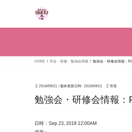
コ
ナ
ン
ビ
テ
ゲ
ン
ー
ツ
シ
へ
ョ
ス
ン
キ
に
ッ
移
HOME
学会・研修・勉強会情報
勉強会・研修会情報：R
プ
動
2018/09/21
/ 最終更新日時 :
2018/09/21
所長
勉強会・研修会情報：
日時：Sep 23, 2018 12:00AM